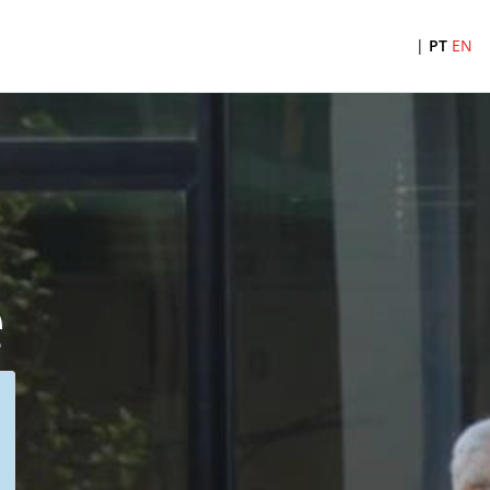
|
PT
EN
e