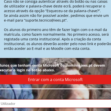
Caso não se consiga autenticar através do botão ou nas caixas
de utilizador e palavra-chave deste ecrã, poderá recuperar o
acesso através da opção “Esqueceu-se da palavra-chave?”.
Se ainda assim não for possível aceder, pedimos que envie um
e-mail para “suporte.tecnico@iees.pt”.
Os alunos do primeiro ano têm de fazer login com o e-mail da
matrícula, como fazem normalmente. No primeiro acesso, será
registada uma conta institucional. Após a criação da conta
institucional, os alunos deverão aceder pelo novo link e poderão
então aceder ao E-mail e ao Moodle com esta conta.
lunos que tenham conta
Microsoft
do domínio
iees.pt
devem
xecutar o login no botão abaixo.
Entrar com a conta Microsoft