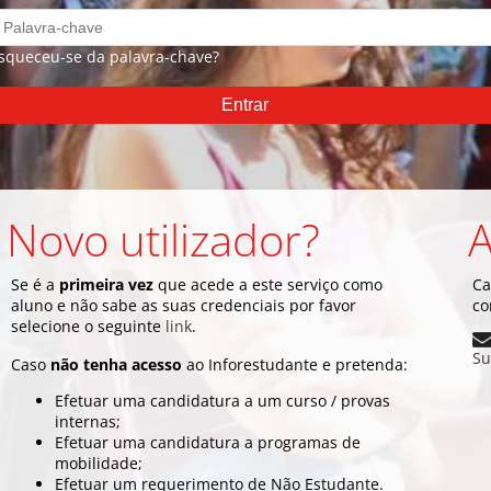
squeceu-se da palavra-chave?
Novo utilizador?
A
Se é a
primeira vez
que acede a este serviço como
Ca
aluno e não sabe as suas credenciais por favor
co
selecione o seguinte
link
.
Su
Caso
não tenha acesso
ao Inforestudante e pretenda:
Efetuar uma candidatura a um curso / provas
internas;
Efetuar uma candidatura a programas de
mobilidade;
Efetuar um requerimento de Não Estudante.